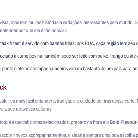
k
vista, mas tem muitas histórias e variações interessantes pelo mundo. 
entender por que ele é tão popular.
steak frites” é servido com batatas fritas; nos EUA, cada região tem seu c
ociado à carne bovina, também pode ser feito com peixe, frango ou até 
 o ponto e até os acompanhamentos variam bastante de um país para out
ack
eak, fica mais fácil entender a tradição e o cuidado por trás desse cort
cia que atravessa culturas.
Bold Flavour
oque especial: cortes selecionados, preparo na hora e o
descobrir novos acompanhamentos, o steak é sempre uma boa escolha 