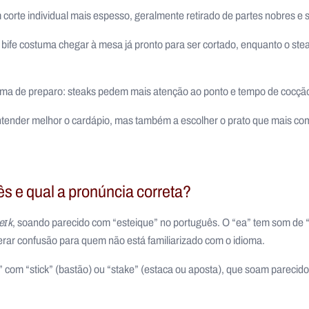
 corte individual mais espesso, geralmente retirado de partes nobres e se
 bife costuma chegar à mesa já pronto para ser cortado, enquanto o ste
orma de preparo: steaks pedem mais atenção ao ponto e tempo de cocção
 entender melhor o cardápio, mas também a escolher o prato que mais 
ês e qual a pronúncia correta?
eɪk
, soando parecido com “esteique” no português. O “ea” tem som de “ei
rar confusão para quem não está familiarizado com o idioma.
 com “stick” (bastão) ou “stake” (estaca ou aposta), que soam parecido