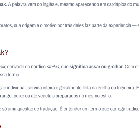
eak
. A palavra vem do inglês e, mesmo aparecendo em cardápios do mu
ratos, sua origem e o motivo por trás deles faz parte da experiência — e
ak?
significa assar ou grelhar
eik
, derivado do nórdico
steikja
, que
. Com o
essa forma.
ção individual, servida inteira e geralmente feita na grelha ou frigideir
ango, peixe ou até vegetais preparados no mesmo estilo.
o é só uma questão de tradução. É entender um termo que carrega tradiçã
?