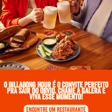
O Billabong Hour é o convite perfeito
pra sair do óbvio.
Chame a galera e
viva esse momento!
ENCONTRE UM RESTAURANTE