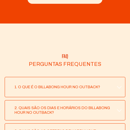
FAQ
PERGUNTAS FREQUENTES
1. O QUE É O BILLABONG HOUR NO OUTBACK?
2. QUAIS SÃO OS DIAS E HORÁRIOS DO BILLABONG
O BILLABONG HOUR É O HAPPY HOUR DO
HOUR NO OUTBACK?
OUTBACK, COM CHOPP, DRINKS E VINHOS COM
50% DE DESCONTO SOBRE O PREÇO DO
CARDÁPIO.