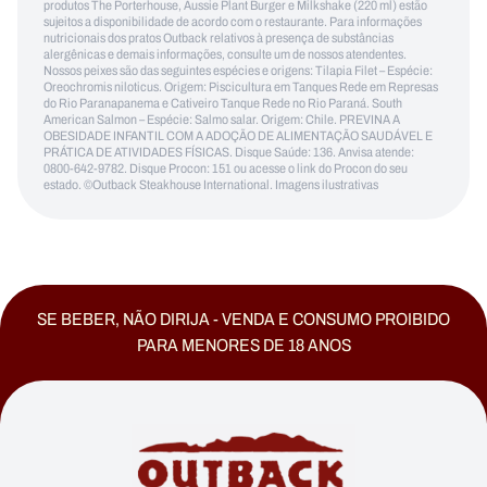
produtos The Porterhouse, Aussie Plant Burger e Milkshake (220 ml) estão
sujeitos a disponibilidade de acordo com o restaurante. Para informações
nutricionais dos pratos Outback relativos à presença de substâncias
alergênicas e demais informações, consulte um de nossos atendentes.
Nossos peixes são das seguintes espécies e origens: Tilapia Filet – Espécie:
Oreochromis niloticus. Origem: Piscicultura em Tanques Rede em Represas
do Rio Paranapanema e Cativeiro Tanque Rede no Rio Paraná. South
American Salmon – Espécie: Salmo salar. Origem: Chile. PREVINA A
OBESIDADE INFANTIL COM A ADOÇÃO DE ALIMENTAÇÃO SAUDÁVEL E
PRÁTICA DE ATIVIDADES FÍSICAS. Disque Saúde: 136. Anvisa atende:
0800-642-9782. Disque Procon: 151 ou acesse o link do Procon do seu
estado. ©Outback Steakhouse International. Imagens ilustrativas
SE BEBER, NÃO DIRIJA - VENDA E CONSUMO PROIBIDO
PARA MENORES DE 18 ANOS