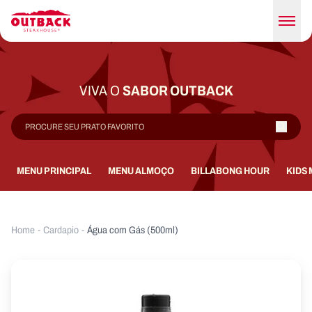
VIVA O
SABOR OUTBACK
MENU PRINCIPAL
MENU ALMOÇO
BILLABONG HOUR
KIDS
Home
-
Cardapio
-
Água com Gás (500ml)