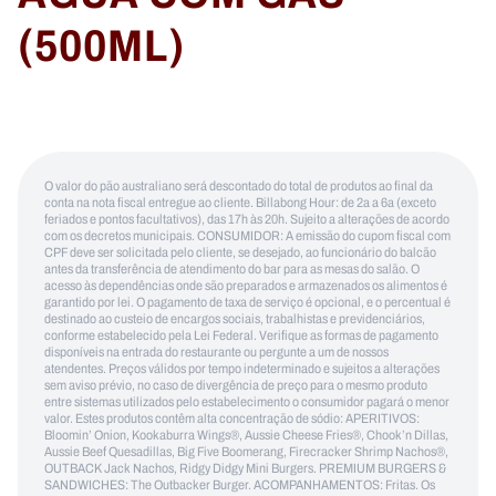
(500ML)
O valor do pão australiano será descontado do total de produtos ao final da
conta na nota fiscal entregue ao cliente. Billabong Hour: de 2a a 6a (exceto
feriados e pontos facultativos), das 17h às 20h. Sujeito a alterações de acordo
com os decretos municipais. CONSUMIDOR: A emissão do cupom fiscal com
CPF deve ser solicitada pelo cliente, se desejado, ao funcionário do balcão
antes da transferência de atendimento do bar para as mesas do salão. O
acesso às dependências onde são preparados e armazenados os alimentos é
garantido por lei. O pagamento de taxa de serviço é opcional, e o percentual é
destinado ao custeio de encargos sociais, trabalhistas e previdenciários,
conforme estabelecido pela Lei Federal. Verifique as formas de pagamento
disponíveis na entrada do restaurante ou pergunte a um de nossos
atendentes. Preços válidos por tempo indeterminado e sujeitos a alterações
sem aviso prévio, no caso de divergência de preço para o mesmo produto
entre sistemas utilizados pelo estabelecimento o consumidor pagará o menor
valor. Estes produtos contêm alta concentração de sódio: APERITIVOS:
Bloomin’ Onion, Kookaburra Wings®, Aussie Cheese Fries®, Chook’n Dillas,
Aussie Beef Quesadillas, Big Five Boomerang, Firecracker Shrimp Nachos®,
OUTBACK Jack Nachos, Ridgy Didgy Mini Burgers. PREMIUM BURGERS &
SANDWICHES: The Outbacker Burger. ACOMPANHAMENTOS: Fritas. Os