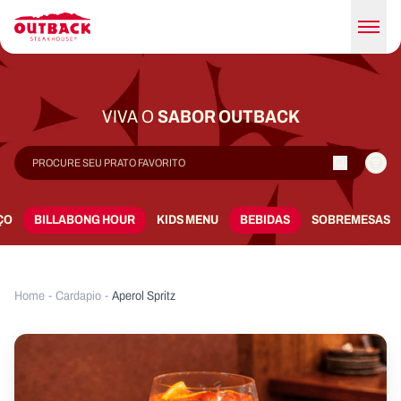
VIVA O
SABOR OUTBACK
ÇO
BILLABONG HOUR
KIDS MENU
BEBIDAS
SOBREMESAS
Home
-
Cardapio
-
Aperol Spritz