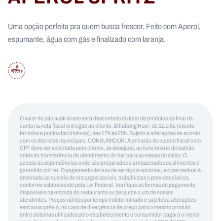
Uma opção perfeita pra quem busca frescor. Feito com Aperol,
espumante, água com gás e finalizado com laranja.
O valor do pão australiano será descontado do total de produtos ao final da
conta na nota fiscal entregue ao cliente. Billabong Hour: de 2a a 6a (exceto
feriados e pontos facultativos), das 17h às 20h. Sujeito a alterações de acordo
com os decretos municipais. CONSUMIDOR: A emissão do cupom fiscal com
CPF deve ser solicitada pelo cliente, se desejado, ao funcionário do balcão
antes da transferência de atendimento do bar para as mesas do salão. O
acesso às dependências onde são preparados e armazenados os alimentos é
garantido por lei. O pagamento de taxa de serviço é opcional, e o percentual é
destinado ao custeio de encargos sociais, trabalhistas e previdenciários,
conforme estabelecido pela Lei Federal. Verifique as formas de pagamento
disponíveis na entrada do restaurante ou pergunte a um de nossos
atendentes. Preços válidos por tempo indeterminado e sujeitos a alterações
sem aviso prévio, no caso de divergência de preço para o mesmo produto
entre sistemas utilizados pelo estabelecimento o consumidor pagará o menor