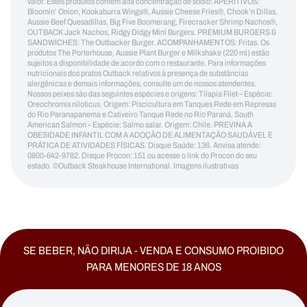
valor. Estes produtos contêm alta concentração de sódio: APERITIVOS:
Bloomin’ Onion, Kookaburra Wings®, Aussie Cheese Fries®, Chook’n Dillas,
Aussie Beef Quesadillas, Big Five Boomerang, Firecracker Shrimp Nachos®,
OUTBACK Jack Nachos, Ridgy Didgy Mini Burgers. PREMIUM BURGERS &
SANDWICHES: The Outbacker Burger. ACOMPANHAMENTOS: Fritas. Os
produtos The Porterhouse, Aussie Plant Burger e Milkshake (220 ml) estão
sujeitos a disponibilidade de acordo com o restaurante. Para informações
nutricionais dos pratos Outback relativos à presença de substâncias
alergênicas e demais informações, consulte um de nossos atendentes.
Nossos peixes são das seguintes espécies e origens: Tilapia Filet – Espécie:
Oreochromis niloticus. Origem: Piscicultura em Tanques Rede em Represas
do Rio Paranapanema e Cativeiro Tanque Rede no Rio Paraná. South
American Salmon – Espécie: Salmo salar. Origem: Chile. PREVINA A
OBESIDADE INFANTIL COM A ADOÇÃO DE ALIMENTAÇÃO SAUDÁVEL E
PRÁTICA DE ATIVIDADES FÍSICAS. Disque Saúde: 136. Anvisa atende:
0800-642-9782. Disque Procon: 151 ou acesse o link do Procon do seu
estado. ©Outback Steakhouse International. Imagens ilustrativas
SE BEBER, NÃO DIRIJA - VENDA E CONSUMO PROIBIDO
PARA MENORES DE 18 ANOS