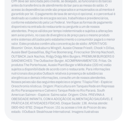
CPF deve ser solicitada pelo cliente, se desejado, ao funcionário do balcão
antes da transferência de atendimento do bar para as mesas do salão. O
acesso às dependências onde são preparados e armazenados os alimentos é
garantido por lei. O pagamento de taxa de serviço é opcional, e o percentual é
destinado ao custeio de encargos sociais, trabalhistas e previdenciários,
conforme estabelecido pela Lei Federal. Verifique as formas de pagamento
disponíveis na entrada do restaurante ou pergunte a um de nossos
atendentes. Preços válidos por tempo indeterminado e sujeitos a alterações
sem aviso prévio, no caso de divergência de preço para o mesmo produto
entre sistemas utilizados pelo estabelecimento o consumidor pagará o menor
valor. Estes produtos contêm alta concentração de sódio: APERITIVOS:
Bloomin’ Onion, Kookaburra Wings®, Aussie Cheese Fries®, Chook’n Dillas,
Aussie Beef Quesadillas, Big Five Boomerang, Firecracker Shrimp Nachos®,
OUTBACK Jack Nachos, Ridgy Didgy Mini Burgers. PREMIUM BURGERS &
SANDWICHES: The Outbacker Burger. ACOMPANHAMENTOS: Fritas. Os
produtos The Porterhouse, Aussie Plant Burger e Milkshake (220 ml) estão
sujeitos a disponibilidade de acordo com o restaurante. Para informações
nutricionais dos pratos Outback relativos à presença de substâncias
alergênicas e demais informações, consulte um de nossos atendentes.
Nossos peixes são das seguintes espécies e origens: Tilapia Filet – Espécie:
Oreochromis niloticus. Origem: Piscicultura em Tanques Rede em Represas
do Rio Paranapanema e Cativeiro Tanque Rede no Rio Paraná. South
American Salmon – Espécie: Salmo salar. Origem: Chile. PREVINA A
OBESIDADE INFANTIL COM A ADOÇÃO DE ALIMENTAÇÃO SAUDÁVEL E
PRÁTICA DE ATIVIDADES FÍSICAS. Disque Saúde: 136. Anvisa atende:
0800-642-9782. Disque Procon: 151 ou acesse o link do Procon do seu
estado. ©Outback Steakhouse International. Imagens ilustrativas