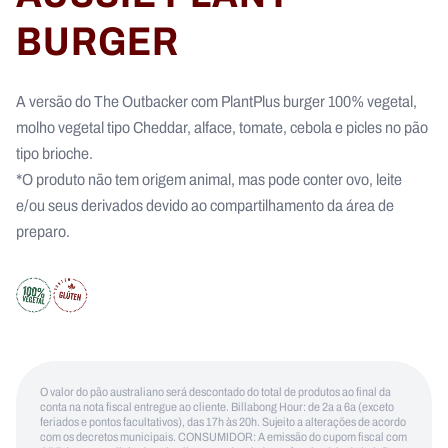
BURGER
A versão do The Outbacker com PlantPlus burger 100% vegetal,
molho vegetal tipo Cheddar, alface, tomate, cebola e picles no pão
tipo brioche.
*O produto não tem origem animal, mas pode conter ovo, leite
e/ou seus derivados devido ao compartilhamento da área de
preparo.
O valor do pão australiano será descontado do total de produtos ao final da
conta na nota fiscal entregue ao cliente. Billabong Hour: de 2a a 6a (exceto
feriados e pontos facultativos), das 17h às 20h. Sujeito a alterações de acordo
com os decretos municipais. CONSUMIDOR: A emissão do cupom fiscal com