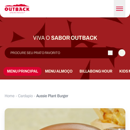
VIVA O
SABOR OUTBACK
MENU PRINCIPAL
MENU ALMOÇO
BILLABONG HOUR
KIDS
Home
-
Cardapio
-
Aussie Plant Burger