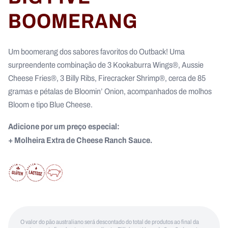
BOOMERANG
Um boomerang dos sabores favoritos do Outback! Uma
surpreendente combinação de 3 Kookaburra Wings®, Aussie
Cheese Fries®, 3 Billy Ribs, Firecracker Shrimp®, cerca de 85
gramas e pétalas de Bloomin’ Onion, acompanhados de molhos
Bloom e tipo Blue Cheese.
Adicione por um preço especial:
+ Molheira Extra de Cheese Ranch Sauce.
O valor do pão australiano será descontado do total de produtos ao final da