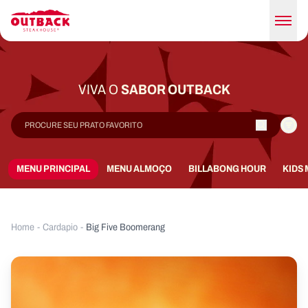
VIVA O
SABOR OUTBACK
MENU PRINCIPAL
MENU ALMOÇO
BILLABONG HOUR
KIDS
Home
-
Cardapio
-
Big Five Boomerang