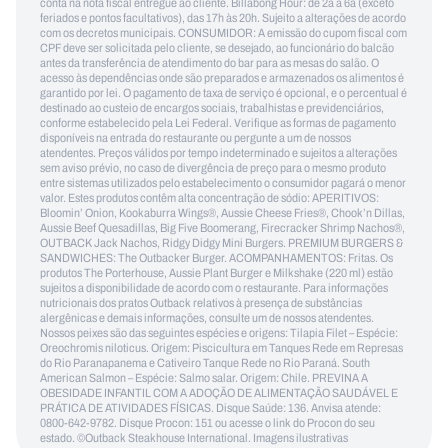
conta na nota fiscal entregue ao cliente. Billabong Hour: de 2a a 6a (exceto
feriados e pontos facultativos), das 17h às 20h. Sujeito a alterações de acordo
com os decretos municipais. CONSUMIDOR: A emissão do cupom fiscal com
CPF deve ser solicitada pelo cliente, se desejado, ao funcionário do balcão
antes da transferência de atendimento do bar para as mesas do salão. O
acesso às dependências onde são preparados e armazenados os alimentos é
garantido por lei. O pagamento de taxa de serviço é opcional, e o percentual é
destinado ao custeio de encargos sociais, trabalhistas e previdenciários,
conforme estabelecido pela Lei Federal. Verifique as formas de pagamento
disponíveis na entrada do restaurante ou pergunte a um de nossos
atendentes. Preços válidos por tempo indeterminado e sujeitos a alterações
sem aviso prévio, no caso de divergência de preço para o mesmo produto
entre sistemas utilizados pelo estabelecimento o consumidor pagará o menor
valor. Estes produtos contêm alta concentração de sódio: APERITIVOS:
Bloomin’ Onion, Kookaburra Wings®, Aussie Cheese Fries®, Chook’n Dillas,
Aussie Beef Quesadillas, Big Five Boomerang, Firecracker Shrimp Nachos®,
OUTBACK Jack Nachos, Ridgy Didgy Mini Burgers. PREMIUM BURGERS &
SANDWICHES: The Outbacker Burger. ACOMPANHAMENTOS: Fritas. Os
produtos The Porterhouse, Aussie Plant Burger e Milkshake (220 ml) estão
sujeitos a disponibilidade de acordo com o restaurante. Para informações
nutricionais dos pratos Outback relativos à presença de substâncias
alergênicas e demais informações, consulte um de nossos atendentes.
Nossos peixes são das seguintes espécies e origens: Tilapia Filet – Espécie:
Oreochromis niloticus. Origem: Piscicultura em Tanques Rede em Represas
do Rio Paranapanema e Cativeiro Tanque Rede no Rio Paraná. South
American Salmon – Espécie: Salmo salar. Origem: Chile. PREVINA A
OBESIDADE INFANTIL COM A ADOÇÃO DE ALIMENTAÇÃO SAUDÁVEL E
PRÁTICA DE ATIVIDADES FÍSICAS. Disque Saúde: 136. Anvisa atende:
0800-642-9782. Disque Procon: 151 ou acesse o link do Procon do seu
estado. ©Outback Steakhouse International. Imagens ilustrativas