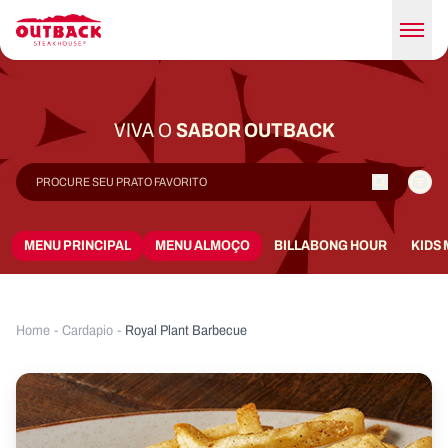
VIVA O
SABOR OUTBACK
MENU PRINCIPAL
MENU ALMOÇO
BILLABONG HOUR
KIDS
Home
-
Cardapio
-
Royal Plant Barbecue