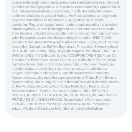
acesso às dependências onde são preparados e armazenados os alimentos é
garantido por lei. O pagamento de taxa de serviço é opcional, e o percentual é
destinado ao custeio de encargos sociais, trabalhistas e previdenciários,
conforme estabelecido pela Lei Federal. Verifique as formas de pagamento
disponíveis na entrada do restaurante ou pergunte a um de nossos
atendentes. Preços válidos por tempo indeterminado e sujeitos a alterações
sem aviso prévio, no caso de divergência de preço para o mesmo produto
entre sistemas utilizados pelo estabelecimento o consumidor pagará o menor
valor. Estes produtos contêm alta concentração de sódio: APERITIVOS:
Bloomin’ Onion, Kookaburra Wings®, Aussie Cheese Fries®, Chook’n Dillas,
Aussie Beef Quesadillas, Big Five Boomerang, Firecracker Shrimp Nachos®,
OUTBACK Jack Nachos, Ridgy Didgy Mini Burgers. PREMIUM BURGERS &
SANDWICHES: The Outbacker Burger. ACOMPANHAMENTOS: Fritas. Os
produtos The Porterhouse, Aussie Plant Burger e Milkshake (220 ml) estão
sujeitos a disponibilidade de acordo com o restaurante. Para informações
nutricionais dos pratos Outback relativos à presença de substâncias
alergênicas e demais informações, consulte um de nossos atendentes.
Nossos peixes são das seguintes espécies e origens: Tilapia Filet – Espécie:
Oreochromis niloticus. Origem: Piscicultura em Tanques Rede em Represas
do Rio Paranapanema e Cativeiro Tanque Rede no Rio Paraná. South
American Salmon – Espécie: Salmo salar. Origem: Chile. PREVINA A
OBESIDADE INFANTIL COM A ADOÇÃO DE ALIMENTAÇÃO SAUDÁVEL E
PRÁTICA DE ATIVIDADES FÍSICAS. Disque Saúde: 136. Anvisa atende:
0800-642-9782. Disque Procon: 151 ou acesse o link do Procon do seu
estado. ©Outback Steakhouse International. Imagens ilustrativas