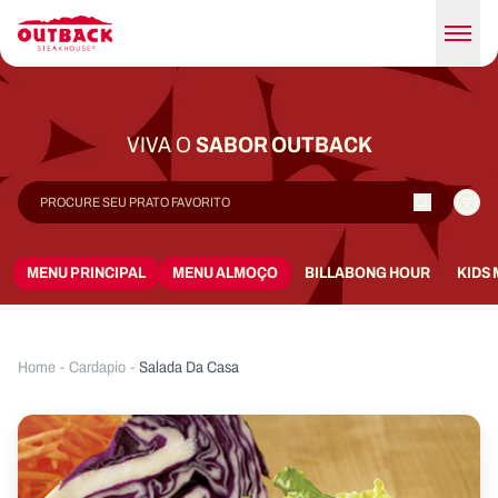
VIVA O
SABOR OUTBACK
MENU PRINCIPAL
MENU ALMOÇO
BILLABONG HOUR
KIDS
Home
-
Cardapio
-
Salada Da Casa