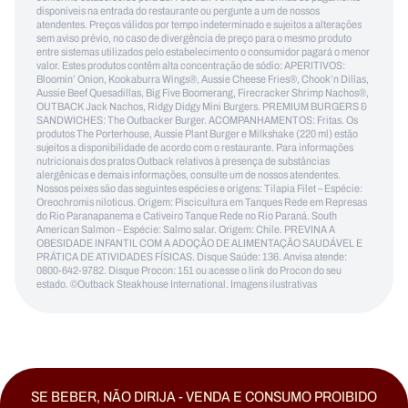
disponíveis na entrada do restaurante ou pergunte a um de nossos
atendentes. Preços válidos por tempo indeterminado e sujeitos a alterações
sem aviso prévio, no caso de divergência de preço para o mesmo produto
entre sistemas utilizados pelo estabelecimento o consumidor pagará o menor
valor. Estes produtos contêm alta concentração de sódio: APERITIVOS:
Bloomin’ Onion, Kookaburra Wings®, Aussie Cheese Fries®, Chook’n Dillas,
Aussie Beef Quesadillas, Big Five Boomerang, Firecracker Shrimp Nachos®,
OUTBACK Jack Nachos, Ridgy Didgy Mini Burgers. PREMIUM BURGERS &
SANDWICHES: The Outbacker Burger. ACOMPANHAMENTOS: Fritas. Os
produtos The Porterhouse, Aussie Plant Burger e Milkshake (220 ml) estão
sujeitos a disponibilidade de acordo com o restaurante. Para informações
nutricionais dos pratos Outback relativos à presença de substâncias
alergênicas e demais informações, consulte um de nossos atendentes.
Nossos peixes são das seguintes espécies e origens: Tilapia Filet – Espécie:
Oreochromis niloticus. Origem: Piscicultura em Tanques Rede em Represas
do Rio Paranapanema e Cativeiro Tanque Rede no Rio Paraná. South
American Salmon – Espécie: Salmo salar. Origem: Chile. PREVINA A
OBESIDADE INFANTIL COM A ADOÇÃO DE ALIMENTAÇÃO SAUDÁVEL E
PRÁTICA DE ATIVIDADES FÍSICAS. Disque Saúde: 136. Anvisa atende:
0800-642-9782. Disque Procon: 151 ou acesse o link do Procon do seu
estado. ©Outback Steakhouse International. Imagens ilustrativas
SE BEBER, NÃO DIRIJA - VENDA E CONSUMO PROIBIDO