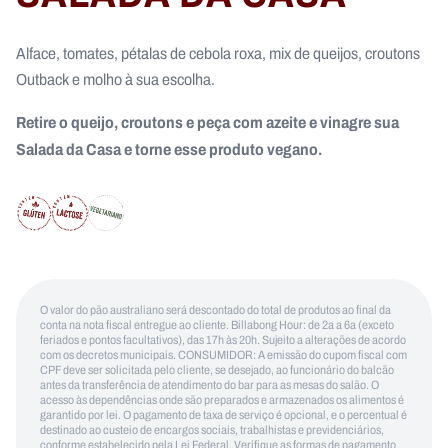
Alface, tomates, pétalas de cebola roxa, mix de queijos, croutons
Outback e molho à sua escolha.
Retire o queijo, croutons e peça com azeite e vinagre sua
Salada da Casa e torne esse produto vegano.
O valor do pão australiano será descontado do total de produtos ao final da
conta na nota fiscal entregue ao cliente. Billabong Hour: de 2a a 6a (exceto
feriados e pontos facultativos), das 17h às 20h. Sujeito a alterações de acordo
com os decretos municipais. CONSUMIDOR: A emissão do cupom fiscal com
CPF deve ser solicitada pelo cliente, se desejado, ao funcionário do balcão
antes da transferência de atendimento do bar para as mesas do salão. O
acesso às dependências onde são preparados e armazenados os alimentos é
garantido por lei. O pagamento de taxa de serviço é opcional, e o percentual é
destinado ao custeio de encargos sociais, trabalhistas e previdenciários,
conforme estabelecido pela Lei Federal. Verifique as formas de pagamento