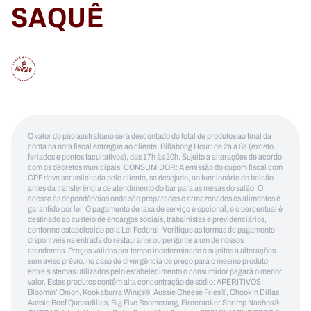
SAQUÊ
O valor do pão australiano será descontado do total de produtos ao final da
conta na nota fiscal entregue ao cliente. Billabong Hour: de 2a a 6a (exceto
feriados e pontos facultativos), das 17h às 20h. Sujeito a alterações de acordo
com os decretos municipais. CONSUMIDOR: A emissão do cupom fiscal com
CPF deve ser solicitada pelo cliente, se desejado, ao funcionário do balcão
antes da transferência de atendimento do bar para as mesas do salão. O
acesso às dependências onde são preparados e armazenados os alimentos é
garantido por lei. O pagamento de taxa de serviço é opcional, e o percentual é
destinado ao custeio de encargos sociais, trabalhistas e previdenciários,
conforme estabelecido pela Lei Federal. Verifique as formas de pagamento
disponíveis na entrada do restaurante ou pergunte a um de nossos
atendentes. Preços válidos por tempo indeterminado e sujeitos a alterações
sem aviso prévio, no caso de divergência de preço para o mesmo produto
entre sistemas utilizados pelo estabelecimento o consumidor pagará o menor
valor. Estes produtos contêm alta concentração de sódio: APERITIVOS:
Bloomin’ Onion, Kookaburra Wings®, Aussie Cheese Fries®, Chook’n Dillas,
Aussie Beef Quesadillas, Big Five Boomerang, Firecracker Shrimp Nachos®,