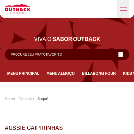
VIVA O
SABOR OUTBACK
MENU PRINCIPAL
MENU ALMOÇO
BILLABONG HOUR
KIDS
Home
-
Cardapio
-
Saquê
AUSSIE CAIPIRINHAS