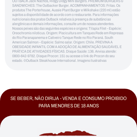
OUTBACK Jack Nachos, Ridgy Didgy Mini Burgers. PREMIUM BURGERS &
SANDWICHES: The Outbacker Burger. ACOMPANHAMENTOS: Fritas. Os
produtos The Porterhouse, Aussie Plant Burger e Milkshake (220 ml) estão
sujeitos a disponibilidade de acordo com o restaurante. Para informações
nutricionais dos pratos Outback relativos à presença de substâncias
alergênicas e demais informações, consulte um de nossos atendentes.
Nossos peixes são das seguintes espécies e origens: Tilapia Filet – Espécie:
Oreochromis niloticus. Origem: Piscicultura em Tanques Rede em Represas
do Rio Paranapanema e Cativeiro Tanque Rede no Rio Paraná. South
American Salmon – Espécie: Salmo salar. Origem: Chile. PREVINA A
OBESIDADE INFANTIL COM A ADOÇÃO DE ALIMENTAÇÃO SAUDÁVEL E
PRÁTICA DE ATIVIDADES FÍSICAS. Disque Saúde: 136. Anvisa atende:
0800-642-9782. Disque Procon: 151 ou acesse o link do Procon do seu
estado. ©Outback Steakhouse International. Imagens ilustrativas
SE BEBER, NÃO DIRIJA - VENDA E CONSUMO PROIBIDO
PARA MENORES DE 18 ANOS