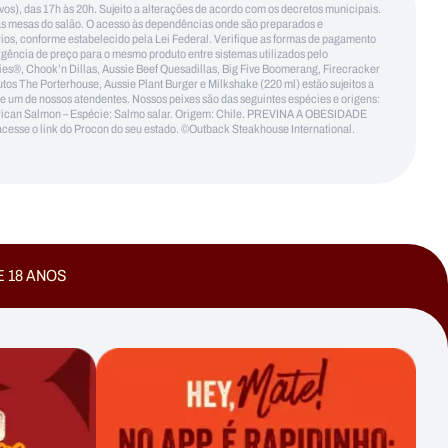
tivos), das 17h às 20h. Sujeito a alterações de acordo com os decretos municipais.
 as mesas do salão. O acesso às dependências onde são preparados e
ários, conforme estabelecido pela Lei Federal. Verifique as formas de pagamento
ergência de preço para o mesmo produto entre sistemas utilizados pelo
s®, Chook’n Dillas, Aussie Beef Quesadillas, Big Five Boomerang, Firecracker
 Porterhouse, Aussie Plant Burger e Milkshake (220 ml) estão sujeitos a
te um de nossos atendentes. Nossos peixes são das seguintes espécies e origens:
merican Salmon – Espécie: Salmo salar. Origem: Chile. PREVINA A OBESIDADE
 o link do Procon do seu estado. ©Outback Steakhouse International.
E 18 ANOS