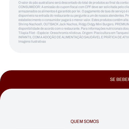
O valor do pão australiano será descontado do total de produtos ao final da conta 
CONSUMIDOR: A emissão do cupom fiscal com CPF deve ser solicitada pelo client
armazenados os alimentos é garantido por lei. O pagamento de taxa de serviço é o
disponíveis na entrada do restaurante ou pergunte a um de nossos atendentes. Pr
estabelecimento o consumidor pagará o menor valor. Estes produtos contêm alt
Shrimp Nachos®, OUTBACK Jack Nachos, Ridgy Didgy Mini Burgers. PREMIUM 
disponibilidade de acordo com o restaurante. Para informações nutricionais dos
Tilapia Filet – Espécie: Oreochromis niloticus. Origem: Piscicultura em Tan
INFANTIL COM A ADOÇÃO DE ALIMENTAÇÃO SAUDÁVEL E PRÁTICA DE ATIVIDADES FÍ
Imagens ilustrativas
SE BEBER
QUEM SOMOS