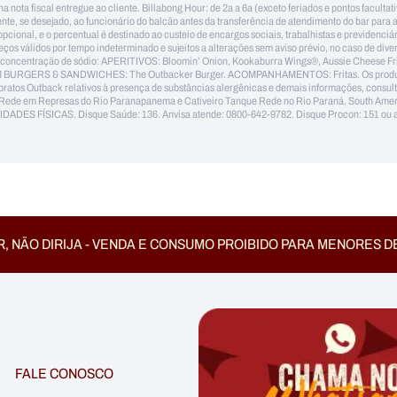
na nota fiscal entregue ao cliente. Billabong Hour: de 2a a 6a (exceto feriados e pontos faculta
e, se desejado, ao funcionário do balcão antes da transferência de atendimento do bar para
pcional, e o percentual é destinado ao custeio de encargos sociais, trabalhistas e previdenci
eços válidos por tempo indeterminado e sujeitos a alterações sem aviso prévio, no caso de div
a concentração de sódio: APERITIVOS: Bloomin’ Onion, Kookaburra Wings®, Aussie Cheese Frie
BURGERS & SANDWICHES: The Outbacker Burger. ACOMPANHAMENTOS: Fritas. Os produtos The
 pratos Outback relativos à presença de substâncias alergênicas e demais informações, consul
ques Rede em Represas do Rio Paranapanema e Cativeiro Tanque Rede no Rio Paraná. South A
SICAS. Disque Saúde: 136. Anvisa atende: 0800-642-9782. Disque Procon: 151 ou acesse
, NÃO DIRIJA - VENDA E CONSUMO PROIBIDO PARA MENORES D
FALE CONOSCO