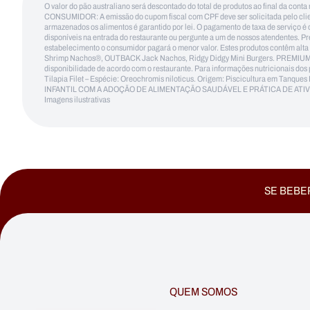
O valor do pão australiano será descontado do total de produtos ao final da conta 
CONSUMIDOR: A emissão do cupom fiscal com CPF deve ser solicitada pelo client
armazenados os alimentos é garantido por lei. O pagamento de taxa de serviço é o
disponíveis na entrada do restaurante ou pergunte a um de nossos atendentes. Pr
estabelecimento o consumidor pagará o menor valor. Estes produtos contêm alt
Shrimp Nachos®, OUTBACK Jack Nachos, Ridgy Didgy Mini Burgers. PREMIUM 
disponibilidade de acordo com o restaurante. Para informações nutricionais dos
Tilapia Filet – Espécie: Oreochromis niloticus. Origem: Piscicultura em Tan
INFANTIL COM A ADOÇÃO DE ALIMENTAÇÃO SAUDÁVEL E PRÁTICA DE ATIVIDADES FÍ
Imagens ilustrativas
SE BEBER
QUEM SOMOS