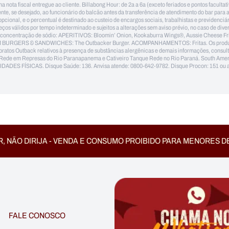
na nota fiscal entregue ao cliente. Billabong Hour: de 2a a 6a (exceto feriados e pontos faculta
e, se desejado, ao funcionário do balcão antes da transferência de atendimento do bar para
pcional, e o percentual é destinado ao custeio de encargos sociais, trabalhistas e previdenci
eços válidos por tempo indeterminado e sujeitos a alterações sem aviso prévio, no caso de div
a concentração de sódio: APERITIVOS: Bloomin’ Onion, Kookaburra Wings®, Aussie Cheese Frie
BURGERS & SANDWICHES: The Outbacker Burger. ACOMPANHAMENTOS: Fritas. Os produtos The
 pratos Outback relativos à presença de substâncias alergênicas e demais informações, consul
ques Rede em Represas do Rio Paranapanema e Cativeiro Tanque Rede no Rio Paraná. South A
SICAS. Disque Saúde: 136. Anvisa atende: 0800-642-9782. Disque Procon: 151 ou acesse
, NÃO DIRIJA - VENDA E CONSUMO PROIBIDO PARA MENORES D
FALE CONOSCO