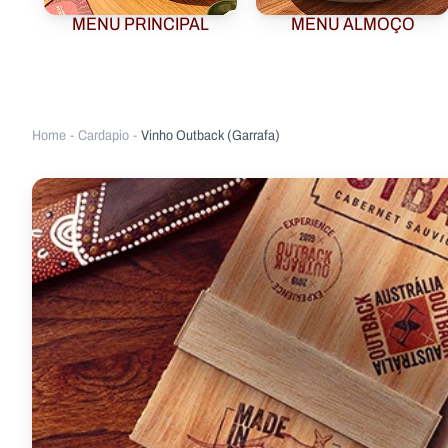
MENU PRINCIPAL
MENU ALMOÇO
Home
-
Cardapio
-
Vinho Outback (Garrafa)