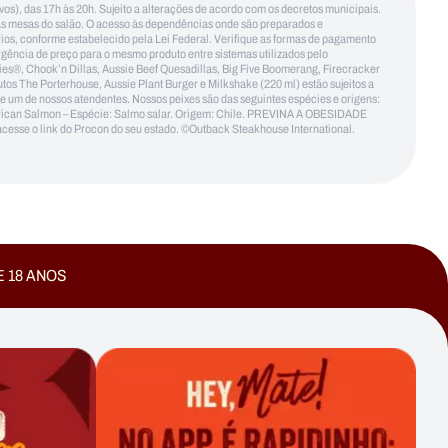
tivos), das 17h às 20h. Sujeito a alterações de acordo com os decretos municipais.
 as mesas do salão. O acesso às dependências onde são preparados e
ários, conforme estabelecido pela Lei Federal. Verifique as formas de pagamento
ergência de preço para o mesmo produto entre sistemas utilizados pelo
s®, Chook’n Dillas, Aussie Beef Quesadillas, Big Five Boomerang, Firecracker
 Porterhouse, Aussie Plant Burger e Milkshake (220 ml) estão sujeitos a
te um de nossos atendentes. Nossos peixes são das seguintes espécies e origens:
merican Salmon – Espécie: Salmo salar. Origem: Chile. PREVINA A OBESIDADE
 o link do Procon do seu estado. ©Outback Steakhouse International.
E 18 ANOS