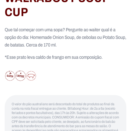
CUP
Que tal começar com uma sopa? Pergunte ao waiter qual é a
opção do dia: Homemade Onion Soup, de cebolas ou Potato Soup,
de batatas. Cerca de 170 ml.
*Esse prato leva caldo de frango em sua composição.
O valor do pão australiano será descontado do total de produtos ao final da
conta na nota fiscal entregue ao cliente. Billabong Hour: de 2a a 6a (exceto
feriados e pontos facultativos), das 17h às 20h. Sujeito a alterações de acordo
com os decretos municipais. CONSUMIDOR: A emissão do cupom fiscal com
CPF deve ser solicitada pelo cliente, se desejado, ao funcionário do balcão
antes da transferência de atendimento do bar para as mesas do salão. O
acesso às dependências onde são preparados e armazenados os alimentos é