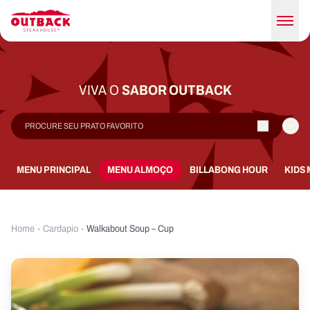
VIVA O
SABOR OUTBACK
MENU PRINCIPAL
MENU ALMOÇO
BILLABONG HOUR
KIDS
Home
-
Cardapio
-
Walkabout Soup – Cup