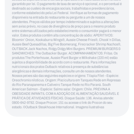
garantido por lei. O pagamento de taxa de serviço é opcional, e o percentual é
destinado ao custeio de encargos sociais, trabalhistas e previdenciários,
conforme estabelecido pela Lei Federal. Verifique as formas de pagamento
disponíveis na entrada do restaurante ou pergunte a um de nossos
atendentes. Preços válidos por tempo indeterminado e sujeitos a alterações
sem aviso prévio, no caso de divergência de preço para o mesmo produto
entre sistemas utilizados pelo estabelecimento o consumidor pagará o menor
valor. Estes produtos contêm alta concentração de sódio: APERITIVOS:
Bloomin’ Onion, Kookaburra Wings®, Aussie Cheese Fries®, Chook’n Dillas,
Aussie Beef Quesadillas, Big Five Boomerang, Firecracker Shrimp Nachos®,
OUTBACK Jack Nachos, Ridgy Didgy Mini Burgers. PREMIUM BURGERS &
SANDWICHES: The Outbacker Burger. ACOMPANHAMENTOS: Fritas. Os
produtos The Porterhouse, Aussie Plant Burger e Milkshake (220 ml) estão
sujeitos a disponibilidade de acordo com o restaurante. Para informações
nutricionais dos pratos Outback relativos à presença de substâncias
alergênicas e demais informações, consulte um de nossos atendentes.
Nossos peixes são das seguintes espécies e origens: Tilapia Filet – Espécie:
Oreochromis niloticus. Origem: Piscicultura em Tanques Rede em Represas
do Rio Paranapanema e Cativeiro Tanque Rede no Rio Paraná. South
American Salmon – Espécie: Salmo salar. Origem: Chile. PREVINA A
OBESIDADE INFANTIL COM A ADOÇÃO DE ALIMENTAÇÃO SAUDÁVEL E
PRÁTICA DE ATIVIDADES FÍSICAS. Disque Saúde: 136. Anvisa atende:
0800-642-9782. Disque Procon: 151 ou acesse o link do Procon do seu
estado. ©Outback Steakhouse International. Imagens ilustrativas