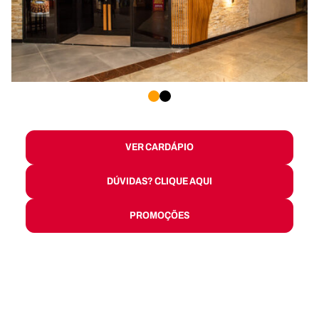
1
2
VER CARDÁPIO
DÚVIDAS? CLIQUE AQUI
PROMOÇÕES