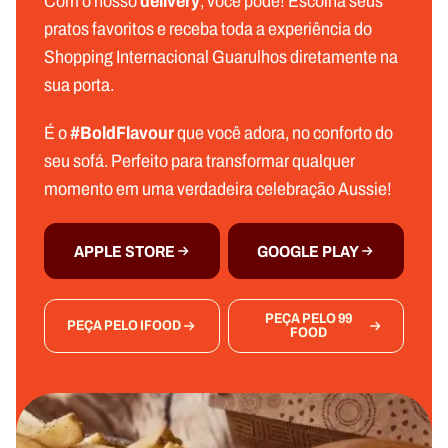
Com o nosso
delivery
, você pode! Escolha seus
pratos favoritos e receba toda a experiência do
Shopping Internacional Guarulhos diretamente na
sua porta.
É o
#BoldFlavour
que você adora, no conforto do
seu sofá. Perfeito para transformar qualquer
momento em uma verdadeira celebração Aussie!
APPLE STORE
GOOGLE PLAY
PEÇA PELO 99
PEÇA PELO IFOOD
FOOD