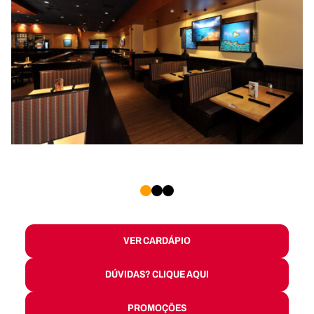
1
2
3
VER CARDÁPIO
DÚVIDAS? CLIQUE AQUI
PROMOÇÕES