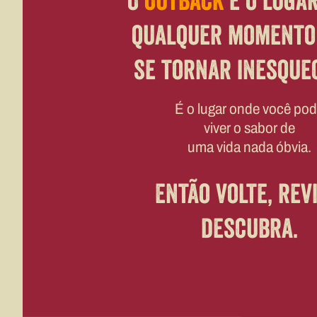
O
Outback
é o luga
qualquer momento
se tornar inesquec
É o lugar onde você po
viver o sabor de
uma vida nada óbvia.
Então volte, revi
descubra.