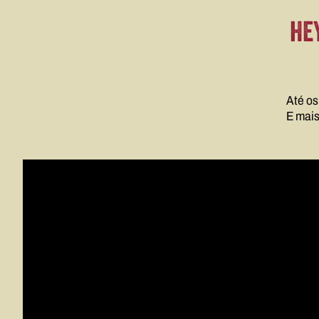
HEY
Até os
E mais