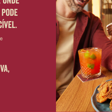
r onde
 pode
ível.
de
va,