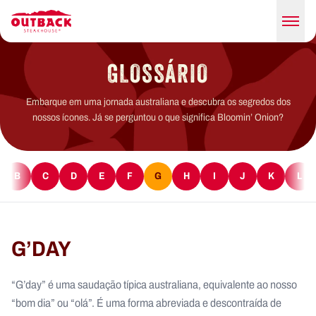
GLOSSÁRIO
Embarque em uma jornada australiana e descubra os segredos dos
nossos ícones. Já se perguntou o que significa Bloomin’ Onion?
B
C
D
E
F
G
H
I
J
K
L
G’DAY
“G’day” é uma saudação típica australiana, equivalente ao nosso
“bom dia” ou “olá”. É uma forma abreviada e descontraída de