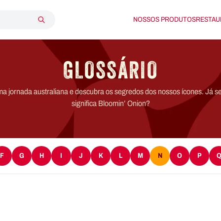
NOSSOS PRODUTOS
RESTAU
GLOSSÁRIO
jornada australiana e descubra os segredos dos nossos ícones. Já s
significa Bloomin’ Onion?
F
G
H
I
J
K
L
M
N
O
P