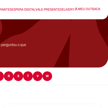
MEU OUTBACK
RANTES
ESPERA DIGITAL
VALE-PRESENTE
DELIVERY
e perguntou o que
Q
R
S
T
V
W