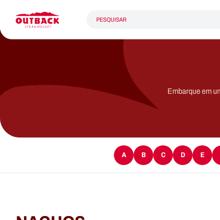
Embarque em uma 
A
B
C
D
E