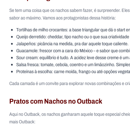
Se tem uma coisa que os nachos sabem fazer, é surpreender. Eles
sabor ao máximo. Vamos aos protagonistas dessa história:
Tortilhas de milho crocantes: a base triangular que dá o start 
Queijo derretido: cheddar, tipo nacho ou o que sua criatividad
Jalapeños: picância na medida, pra dar aquele toque caliente.
Guacamole: frescor com a cara do México – e sabor que comb
Sour cream: equilíbrio é tudo. A acidez leve desse creme é um 
Salsa fresca: tomate, cebola, coentro e um limãozinho. Simples 
Proteínas à escolha: carne moída, frango ou até opções veget
Cada camada é um convite para explorar novas combinações e c
Pratos com Nachos no Outback
Aqui no Outback, os nachos ganharam aquele toque especial cheio
mais Outback: