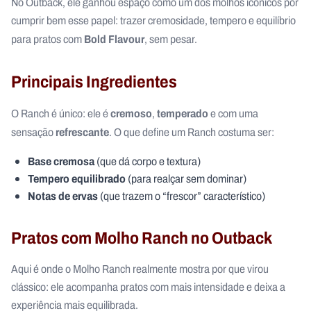
No Outback, ele ganhou espaço como um dos molhos icônicos por
cumprir bem esse papel: trazer cremosidade, tempero e equilíbrio
Bold Flavour
para pratos com
, sem pesar.
Principais Ingredientes
cremoso
temperado
O Ranch é único: ele é
,
e com uma
refrescante
sensação
. O que define um Ranch costuma ser:
Base cremosa
(que dá corpo e textura)
Tempero equilibrado
(para realçar sem dominar)
Notas de ervas
(que trazem o “frescor” característico)
Pratos com Molho Ranch no Outback
Aqui é onde o Molho Ranch realmente mostra por que virou
clássico: ele acompanha pratos com mais intensidade e deixa a
experiência mais equilibrada.