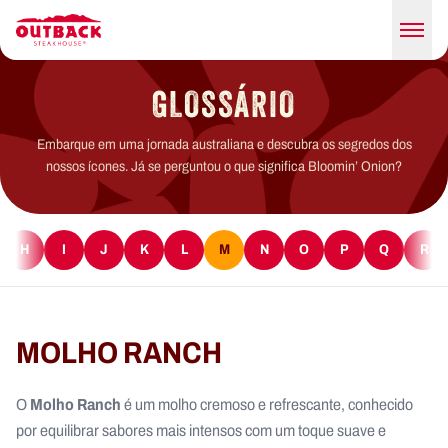
GLOSSÁRIO
Embarque em uma jornada australiana e descubra os segredos dos
nossos ícones. Já se perguntou o que significa Bloomin’ Onion?
H
I
J
K
L
M
N
O
P
Q
R
MOLHO RANCH
Molho Ranch
O
é um molho cremoso e refrescante, conhecido
por equilibrar sabores mais intensos com um toque suave e