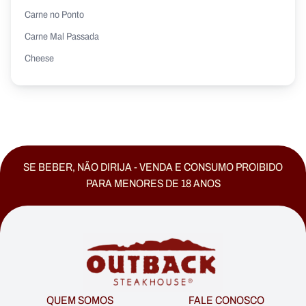
Carne no Ponto
Carne Mal Passada
Cheese
Caracolino
Costela Suína
Cheeseburger
Crouton
SE BEBER, NÃO DIRIJA - VENDA E CONSUMO PROIBIDO
Cheddar
PARA MENORES DE 18 ANOS
Cheers
Costela
Cinnamon
Chicken
Chicken Fingers Jumbo
Caesar Salad
QUEM SOMOS
FALE CONOSCO