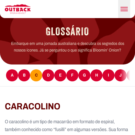
GLOSSÁRIO
Embarque em uma jornada australiana e descubra os segredos dos
nossos ícones. Já se perguntou o que significa Bloomin’ Onion?
A
B
C
D
E
F
G
H
I
J
K
CARACOLINO
O caracolino é um tipo de macarrão em formato de espiral,
também conhecido como “fusilli” em algumas versões. Sua forma