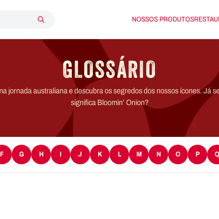
NOSSOS PRODUTOS
RESTAU
GLOSSÁRIO
jornada australiana e descubra os segredos dos nossos ícones. Já s
significa Bloomin’ Onion?
F
G
H
I
J
K
L
M
N
O
P