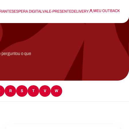
MEU OUTBACK
RANTES
ESPERA DIGITAL
VALE-PRESENTE
DELIVERY
e perguntou o que
Q
R
S
T
V
W