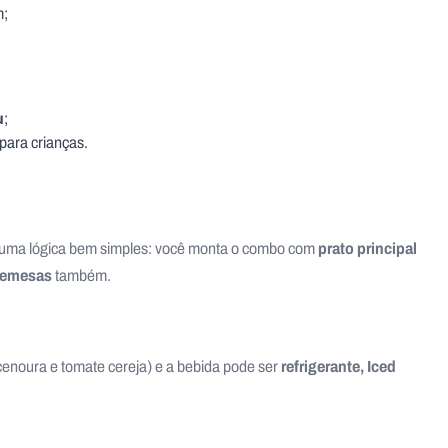
m;
u
;
para crianças.
prato principal
uma lógica bem simples: você monta o combo com
remesas
também.
refrigerante, Iced
cenoura e tomate cereja) e a bebida pode ser