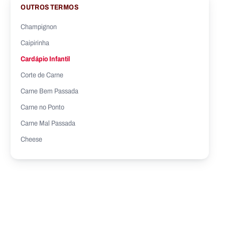
OUTROS TERMOS
Champignon
Caipirinha
Cardápio Infantil
Corte de Carne
Carne Bem Passada
Carne no Ponto
Carne Mal Passada
Cheese
Caracolino
Costela Suína
Cheeseburger
Crouton
Cheddar