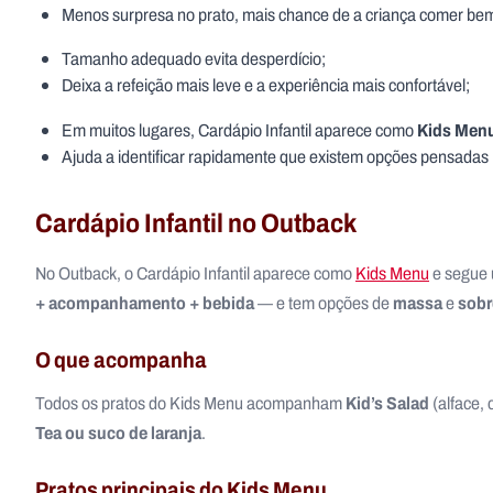
Menos surpresa no prato, mais chance de a criança comer be
Tamanho adequado evita desperdício;
Deixa a refeição mais leve e a experiência mais confortável;
Kids Men
Em muitos lugares, Cardápio Infantil aparece como
Ajuda a identificar rapidamente que existem opções pensadas 
Cardápio Infantil no Outback
No Outback, o Cardápio Infantil aparece como
Kids Menu
e segue 
+ acompanhamento + bebida
massa
sob
— e tem opções de
e
O que acompanha
Kid’s Salad
Todos os pratos do Kids Menu acompanham
(alface, 
Tea ou suco de laranja
.
Pratos principais do Kids Menu