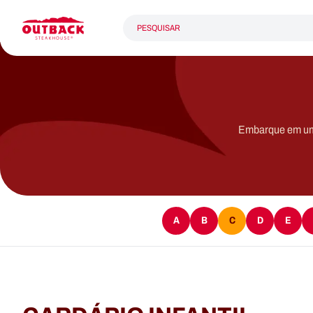
Embarque em uma 
A
B
C
D
E