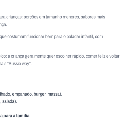
ara crianças: porções em tamanho menores, sabores mais
ança.
 que costumam funcionar bem para o paladar infantil, com
sico: a criança geralmente quer escolher rápido, comer feliz e voltar
mais “Aussie way”.
elhado, empanado, burger, massa).
, salada).
a para a família
.