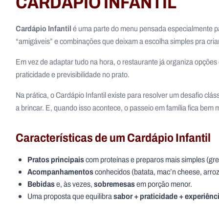
CARDÁPIO INFANTIL
Cardápio Infantil
é uma parte do menu pensada especialmente p
“amigáveis” e combinações que deixam a escolha simples pra cri
Em vez de adaptar tudo na hora, o restaurante já organiza opções
praticidade e previsibilidade no prato.
Na prática, o Cardápio Infantil existe para resolver um desafio clás
a brincar. E, quando isso acontece, o passeio em família fica bem 
Características de um Cardápio Infantil
Pratos principais
com proteínas e preparos mais simples (gr
Acompanhamentos
conhecidos (batata, mac’n cheese, arroz
Bebidas
sobremesas
e, às vezes,
em porção menor.
sabor + praticidade + experiênci
Uma proposta que equilibra